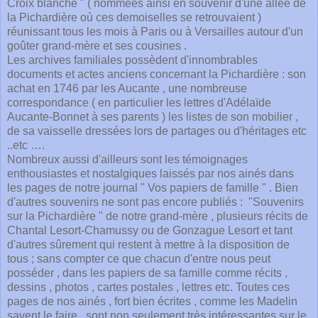
Croix blanche " ( nommées ainsi en souvenir d'une allée de
la Pichardière où ces demoiselles se retrouvaient )
réunissant tous les mois à Paris ou à Versailles autour d'un
goûter grand-mère et ses cousines .
Les archives familiales possèdent d'innombrables
documents et actes anciens concernant la Pichardière : son
achat en 1746 par les Aucante , une nombreuse
correspondance ( en particulier les lettres d'Adélaïde
Aucante-Bonnet à ses parents ) les listes de son mobilier ,
de sa vaisselle dressées lors de partages ou d'héritages etc
..etc ….
Nombreux aussi d'ailleurs sont les témoignages
enthousiastes et nostalgiques laissés par nos ainés dans
les pages de notre journal " Vos papiers de famille " . Bien
d'autres souvenirs ne sont pas encore publiés : "Souvenirs
sur la Pichardière " de notre grand-mère , plusieurs récits de
Chantal Lesort-Chamussy ou de Gonzague Lesort et tant
d'autres sûrement qui restent à mettre à la disposition de
tous ; sans compter ce que chacun d'entre nous peut
posséder , dans les papiers de sa famille comme récits ,
dessins , photos , cartes postales , lettres etc. Toutes ces
pages de nos ainés , fort bien écrites , comme les Madelin
savent le faire , sont non seulement très intéressantes sur le