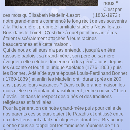
nous "
C'est par
ces mots qu'Elisabeth Madelin-Lesort ( 1882-1972 )
notre grand-mère a commencé le long récit de ses souvenirs
à la Pichardière , propriété familiale située à Neuville-aux-
Bois dans le Loiret . C'est dire à quel point nos ancêtres
étaient viscéralement attachés à leurs racines
beauceronnes et à cette maison .
Qui de nous d'ailleurs n'a pas entendu , jusqu'à en être
rassasié parfois , sa grand-mère , son père ou sa mère
évoquer cette célèbre demeure où des générations depuis
les Aucante et leur fille unique Adélaïde (1776-1863 ) puis
les Bonnet , Adélaïde ayant épousé Louis-Ferdinand Bonnet
( 1760-1839 ) et enfin les Madelin ont , durant près de 200
ans , passé leurs vacances ? Dans cette grande maison les
mois d'été se déroulaient paisiblement , entre cousins " bien
élevés " et dans le respect des ainés et des traditions
religieuses et familiales .
Pour la génération de notre grand-mère puis pour celle de
nos parents ces séjours étaient le Paradis et ont tissé entre
eux des liens tout à fait spécifiques et durables . Beaucoup
d'entre nous se rappellent les fameuses réunions de " La