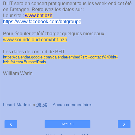
BHT sera en concert pratiquement tous les week-end cet été
en Bretagne. Retrouvez les dates sur :
Leur site :
www.bht.bzh
https://www.facebook.com/bhtgr
oupe
Pour écouter et télécharger quelques morceaux :
www.soundcloud.com/bht-bzh
Les dates de concert de BHT :
https://calendar.google.com/
calendar/embed?src=contact%
40bht-
bzh.fr&ctz=Europe/Paris
William Warin
Lesort-Madelin
à
06:50
Aucun commentaire:
‹
›
Accueil