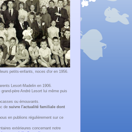
urs petits-enfants, noces d'or en 1956.
parents Lesort-Madelin en 1906.
e grand-père André Lesort lui même puis
 cocasses ou émouvants.
nc de
suivre l'actualité familiale dont
nous en publions régulièrement sur ce
taires extérieures concernant notre