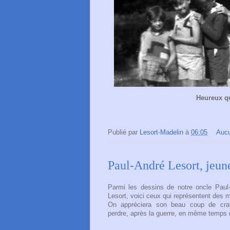
Heureux qu
Publié par
Lesort-Madelin
à
06:05
Auc
Paul-André Lesort, jeune
Parmi les dessins de notre oncle Paul
Lesort, voici ceux qui représentent des m
On appréciera son beau coup de cray
perdre,
après la guerre,
en même temps qu