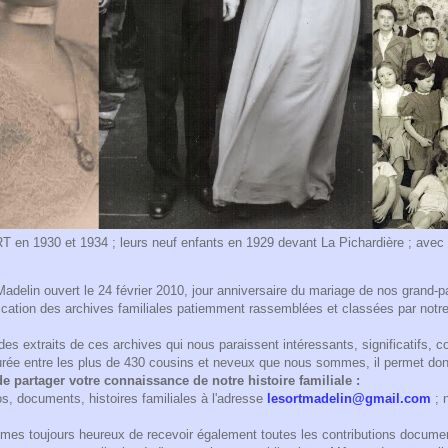
n 1930 et 1934 ; leurs neuf enfants en 1929 devant La Pichardière ; avec le
Madelin ouvert le 24 février 2010, jour anniversaire du mariage de nos grand-
lication des archives familiales patiemment rassemblées et classées par notr
des extraits de ces archives qui nous paraissent intéressants, significatifs,
durée entre les plus de 430 cousins et neveux que nous sommes, il permet do
e partager votre connaissance de notre histoire familiale :
s, documents, histoires familiales à l'adresse
lesortmadelin@gmail.com
; 
mes toujours heureux de recevoir également toutes les contributions documen