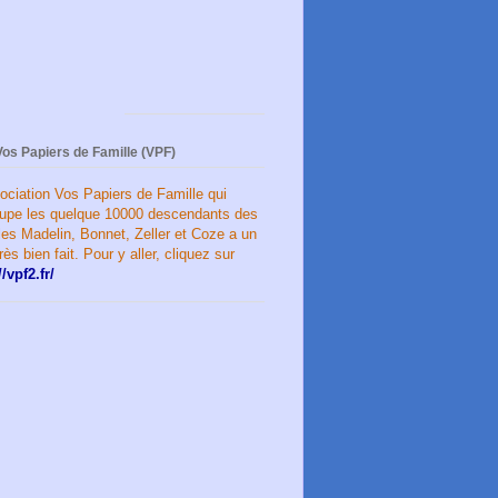
Vos Papiers de Famille (VPF)
ociation Vos Papiers de Famille qui
oupe les quelque 10000 descendants des
les Madelin, Bonnet, Zeller et Coze a un
très bien fait. Pour y aller, cliquez sur
//vpf2.fr/