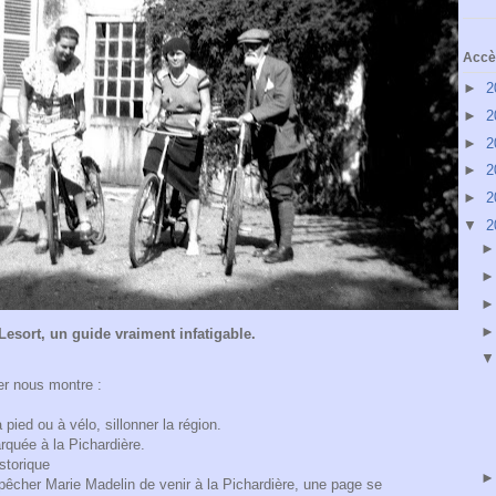
Accès
►
2
►
2
►
2
►
2
►
2
▼
2
Lesort, un guide vraiment infatigable.
er nous montre :
 pied ou à vélo, sillonner la région.
arquée à la Pichardière.
storique
mpêcher Marie Madelin de venir à la Pichardière, une page se