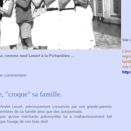
Site 
L'ass
i, comme neuf Lesort à la Pichardière ...
regr
famil
site 
http:
un commentaire:
, "croque" sa famille.
-André Lesort, précieusement conservés par nos grands-parents
embres de sa famille ainsi que des autoportraits.
on qu'une méchante poliomyélite lui a malheureusement fait
e l'usage de son bras droit.