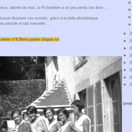
ieux, adorée de tous; la Pichardière a un peu perdu son âme ....
esort illustrent ces extraits, grâce à la belle photothèque
tte période
et fait merveille ...
►
2
cahier n°4 2ème partie cliquer ici
►
2
►
2
►
2
►
2
►
2
►
2
►
2
googl