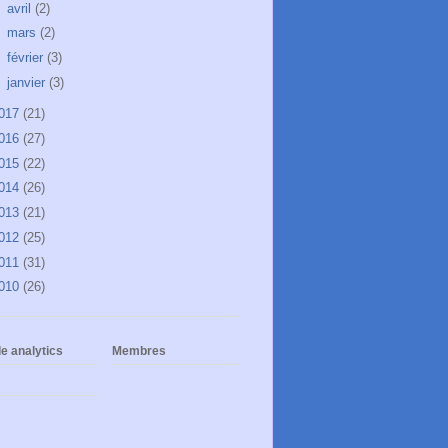
►
avril
(2)
►
mars
(2)
►
février
(3)
►
janvier
(3)
017
(21)
016
(27)
015
(22)
014
(26)
013
(21)
012
(25)
011
(31)
010
(26)
e analytics
Membres