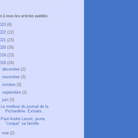
 à tous les articles publiés
023
(9)
022
(22)
021
(23)
020
(26)
019
(23)
018
(24)
►
décembre
(2)
►
novembre
(3)
►
octobre
(3)
►
septembre
(2)
▼
juin
(2)
Le meilleur du journal de la
Pichardière. Extraits...
Paul-André Lesort, jeune,
"croque" sa famille.
►
mai
(2)