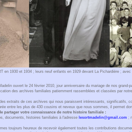
n 1930 et 1934 ; leurs neuf enfants en 1929 devant La Pichardière ; avec le
Madelin ouvert le 24 février 2010, jour anniversaire du mariage de nos grand-
lication des archives familiales patiemment rassemblées et classées par notr
des extraits de ces archives qui nous paraissent intéressants, significatifs,
durée entre les plus de 430 cousins et neveux que nous sommes, il permet do
e partager votre connaissance de notre histoire familiale :
s, documents, histoires familiales à l'adresse
lesortmadelin@gmail.com
; 
mes toujours heureux de recevoir également toutes les contributions documen