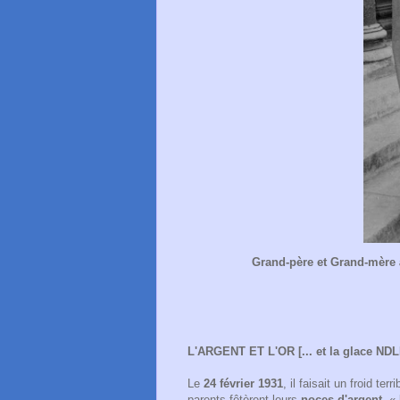
Grand-père et Grand-mère à 
L'ARGENT ET L'OR [... et la glace ND
Le
24 février 1931
, il faisait un froid t
parents fêtèrent leurs
noces d'argent
, «