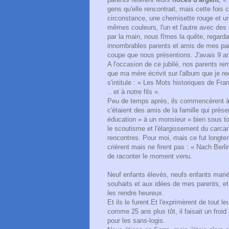
gens qu'elle rencontrait, mais cette fois 
circonstance, une chemisette rouge et un
mêmes couleurs, l'un et l'autre avec des
par la main, nous fîmes la quête, regarda
innombrables parents et amis de mes par
coupe que nous présentions. J'avais 9 an
A l'occasion de ce jubilé, nos parents re
que ma mère écrivit sur l'album que je re
s'intitule : « Les Mots historiques de Fr
.. et à notre fils ».
Peu de temps après, ils commencèrent à 
c'étaient des amis de la famille qui prése
éducation » à un monsieur « bien sous tou
le scoutisme et l'élargissement du carcan 
rencontres. Pour moi, mais ce fut longte
crièrent mais ne firent pas : « Nach Berli
de raconter le moment venu.
Neuf enfants élevés, neufs enfants marié
souhaits et aux idées de mes parents, et 
les rendre heureux.
Et ils le furent.Et l'exprimèrent de tout l
comme 25 ans plus tôt, il faisait un froid
pour les sans-logis.