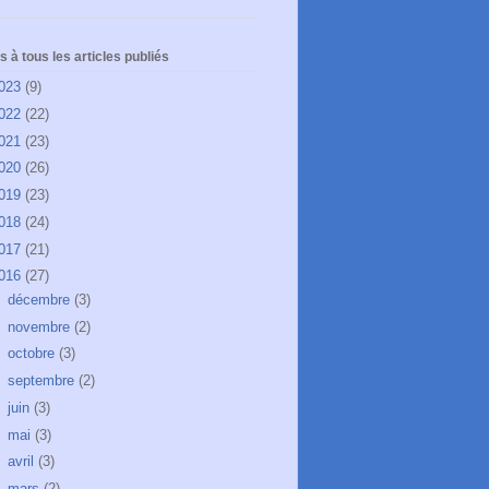
 à tous les articles publiés
023
(9)
022
(22)
021
(23)
020
(26)
019
(23)
018
(24)
017
(21)
016
(27)
►
décembre
(3)
►
novembre
(2)
►
octobre
(3)
►
septembre
(2)
►
juin
(3)
►
mai
(3)
►
avril
(3)
►
mars
(2)