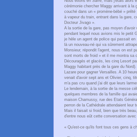
Nous étions en Sarre, mais j'étais alors e
cérémonie chercher Maggy arrivant à la ga
couché dans un « promène-bébé » prêté p
à vapeur du train, entrant dans la gare, 
Docteur Jivago ».
A la sortie de la gare, pas moyen d'avoir 
pendant lequel nous avions mis le petit Gi
je hèle un agent de police qui passait en 
là un nouveau-né qui va sûrement attrape
Monsieur, répondit l'agent, nous on est 
sont morts de froid » et il me montra sa
Découragés et glacés, les cinq Lesort par
Maggy habitant près de la gare du Nord)
Lazare pour gagner Versailles. A 10 heu
venait d'avoir sept ans et Olivier, cinq, ti
m'a pas cru quand j'ai dit que leurs larmes
Le lendemain, à la sortie de la messe cé
quelques membres de la famille qui avaient
maison Chamussy, rue des Etats Généraux
perron de la Cathédrale attendaient leur 
Mais il faisait si froid, bien que très be
d'entre nous eût cette conversation avec
« Qu'est-ce qu'ils font tous ces gens à c