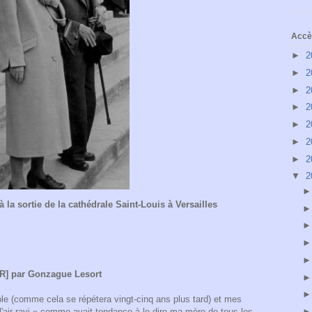
Accès
►
2
►
2
►
2
►
2
►
2
►
2
►
2
▼
2
la sortie de la cathédrale Saint-Louis à Versailles
LR] par Gonzague Lesort
errible (comme cela se répétera vingt-cinq ans plus tard) et mes
 l'air ravi » comme avait tendance à le dire ma mère de tous les