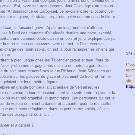
n mission à Paris pour quelques jours. J'allais donc la veille de la
re de l'Est, avec ses trois garçons, dont Gilles âgé d'un mois et
ar l'Ambassadrice de Carbonnel. Je revois encore la locomotive
couverte de glace, de stalactites, d'eau gelée comme dans le film «
un taxi, ils faisaient grève. Après un long moment d'attente,
lles à l'abri des courants d'air glacés derrière une porte, excédé,
portant une curieuse petite caisse en bois et je lui explique que j'ai
r la mort si nous ne pouvons avoir un taxi : « Faite excuses,
pas chargé des nourrissons, on est là pour ramasser les chiens qui
Site 
 caisse.
tirent à pied jusque chez les Taillandier (sœur et beau frère de
L'ass
. Nous y dînâmes et gagnâmes ensuite en métro la gare Saint
regr
res du soir, nous remontâmes la rue Richaud. Jean Sébastien qui
famil
tubaient sur les plaques de glace et pleuraient de froid, et l'on ne
site 
 gelaient sur leurs petites figures.
http:
lébrée en grande pompe à la Cathédrale de Versailles, les
 une voiture à leur disposition firent la navette entre l'église et la
 où avait été organisé un grand repas. Les personnes qui sur le
tour de voiture se mirent à danser et à chanter pour se réchauffer.
au, que nous nous réfugiâmes dans un petit bistrot voisin, où l'un
 l'un des occupants du zinc :
hanter et à danser ?