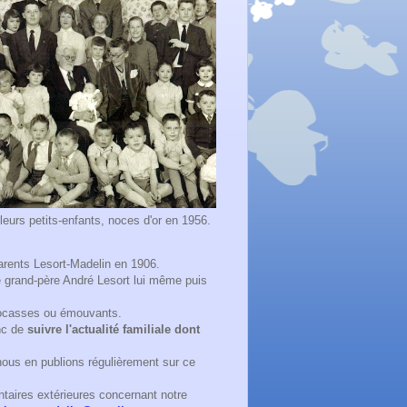
urs petits-enfants, noces d'or en 1956.
parents Lesort-Madelin en 1906.
e grand-père André Lesort lui même puis
 cocasses ou émouvants.
nc de
suivre l'actualité familiale dont
nous en publions régulièrement sur ce
taires extérieures concernant notre