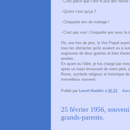
- C'est parce que c'est le jour des noces 
- Qu'est c'est qu'ça ?
- Cinquante ans de mariage !
- C'est pas vrai ! Cinquante ans avec la
Où, une fois de plus, la Vox Populi expri
tous les obstacles qu'ils avaient eu à surm
angoisses de deux guerres et bien d'aut
années.
En ayant eu l'idée, je fus chargé par mes
après un toast émouvant de notre père, qu
Rome, symbole religieux et historique d
merveilleux souvenir.
Publié par
Lesort-Madelin
à
06:24
Auc
25 février 1956, souveni
grands-parents.