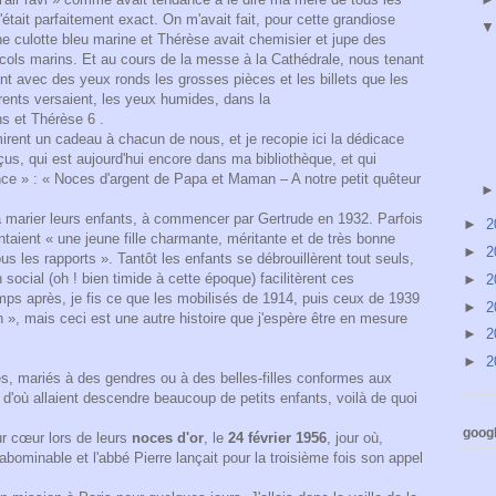
c'était parfaitement exact. On m'avait fait, pour cette grandiose
e culotte bleu marine et Thérèse avait chemisier et jupe des
 cols marins. Et au cours de la messe à la Cathédrale, nous tenant
nt avec des yeux ronds les grosses pièces et les billets que les
ents versaient, les yeux humides, dans la
s et Thérèse 6 .
mirent un cadeau à chacun de nous, et je recopie ici la dédicace
çus, qui est aujourd'hui encore dans ma bibliothèque, et qui
ance » : « Noces d'argent de Papa et Maman – A notre petit quêteur
marier leurs enfants, à commencer par Gertrude en 1932. Parfois
►
2
ntaient « une jeune fille charmante, méritante et de très bonne
►
2
s les rapports ». Tantôt les enfants se débrouillèrent tout seuls,
social (oh ! bien timide à cette époque) facilitèrent ces
►
2
mps après, je fis ce que les mobilisés de 1914, puis ceux de 1939
►
2
n », mais ceci est une autre histoire que j'espère être en mesure
►
2
►
2
s, mariés à des gendres ou à des belles-filles conformes aux
d'où allaient descendre beaucoup de petits enfants, voilà de quoi
googl
eur cœur lors de leurs
noces d'or
, le
24 février 1956
, jour où,
 abominable et l'abbé Pierre lançait pour la troisième fois son appel