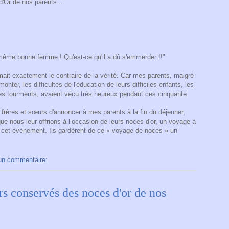
d'Or de nos parents...
 même bonne femme ! Qu'est-ce qu'il a dû s'emmerder !!"
mait exactement le contraire de la vérité. Car mes parents, malgré
onter, les difficultés de l'éducation de leurs difficiles enfants, les
res tourments, avaient vécu très heureux pendant ces cinquante
 frères et sœurs d'annoncer à mes parents à la fin du déjeuner,
e nous leur offrions à l’occasion de leurs noces d'or, un voyage à
e cet événement. Ils gardèrent de ce « voyage de noces » un
un commentaire:
rs conservés des noces d'or de nos