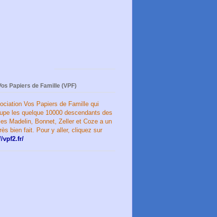
Vos Papiers de Famille (VPF)
ociation Vos Papiers de Famille qui
oupe les quelque 10000 descendants des
les Madelin, Bonnet, Zeller et Coze a un
très bien fait. Pour y aller, cliquez sur
//vpf2.fr/