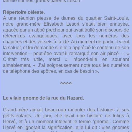
famille sur nos grands-parents Lesort :
Répertoire céleste.
A une réunion pieuse de dames du quartier Saint-Louis,
notre grand-mère Elisabeth Lesort s’était bien ennuyée,
agacée par un abbé prêcheur qui avait truffé son discours de
références évangéliques, avec tous les numéros des
chapitres et des versets à la clé. Au moment de partir, il vient
la saluer, et lui demande si elle a apprécié le contenu de son
intervention – peut-être avait-il remarqué son air pincé - : «
C’était très utile, merci », répond-elle en souriant
aimablement, « J’ai soigneusement noté tous les numéros
de téléphone des apôtres, en cas de besoin ».
°°°°
Le vilain gnome de la rue du Hazard.
Grand-mère aimait beaucoup raconter des histoires à ses
petits-enfants. Un jour, elle lisait une histoire de lutins à
Hervé, et à un moment intervint le terme ‘gnome’. Comme
Hervé en ignorait la signification, elle lui dit : «les gnomes