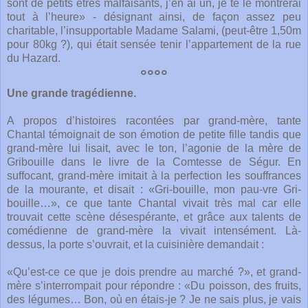
sont de petits êtres malfaisants, j’en ai un, je te le montrerai
tout à l’heure» - désignant ainsi, de façon assez peu
charitable, l’insupportable Madame Salami, (peut-être 1,50m
pour 80kg ?), qui était sensée tenir l’appartement de la rue
du Hazard.
°°°°
Une grande tragédienne.
A propos d’histoires racontées par grand-mère, tante
Chantal témoignait de son émotion de petite fille tandis que
grand-mère lui lisait, avec le ton, l’agonie de la mère de
Gribouille dans le livre de la Comtesse de Ségur. En
suffocant, grand-mère imitait à la perfection les souffrances
de la mourante, et disait : «Gri-bouille, mon pau-vre Gri-
bouille…», ce que tante Chantal vivait très mal car elle
trouvait cette scène désespérante, et grâce aux talents de
comédienne de grand-mère la vivait intensément. Là-
dessus, la porte s’ouvrait, et la cuisinière demandait :
«Qu’est-ce ce que je dois prendre au marché ?», et grand-
mère s’interrompait pour répondre : «Du poisson, des fruits,
des légumes… Bon, où en étais-je ? Je ne sais plus, je vais