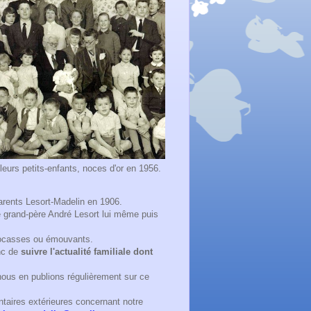
urs petits-enfants, noces d'or en 1956.
parents Lesort-Madelin en 1906.
e grand-père André Lesort lui même puis
 cocasses ou émouvants.
nc de
suivre l'actualité familiale dont
nous en publions régulièrement sur ce
taires extérieures concernant notre