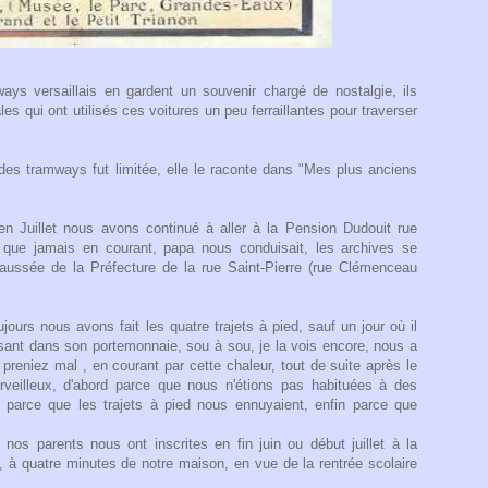
ays versaillais en gardent un souvenir chargé de nostalgie, ils
ales qui ont utilisés ces voitures un peu ferraillantes pour traverser
n des tramways fut limitée, elle le raconte dans "Mes plus anciens
en Juillet nous avons continué à aller à la Pension Dudouit rue
us que jamais en courant, papa nous conduisait, les archives se
aussée de la Préfecture de la rue Saint-Pierre (rue Clémenceau
ours nous avons fait les quatre trajets à pied, sauf un jour où il
isant dans son portemonnaie, sou à sou, je la vois encore, nous a
us preniez mal , en courant par cette chaleur, tout de suite après le
veilleux, d'abord parce que nous n'étions pas habituées à des
e parce que les trajets à pied nous ennuyaient, enfin parce que
os parents nous ont inscrites en fin juin ou début juillet à la
 à quatre minutes de notre maison, en vue de la rentrée scolaire