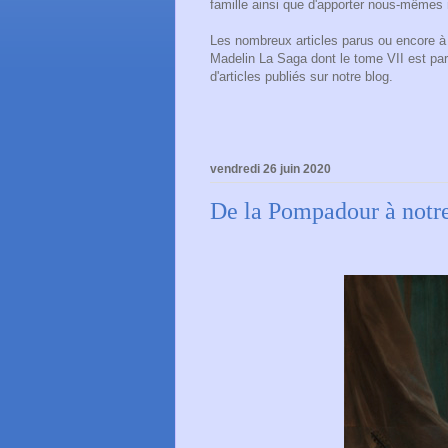
famille ainsi que d'apporter nous-mêmes 
Les nombreux articles parus ou encore à p
Madelin La Saga dont le tome VII est pa
d'articles publiés sur notre blog.
vendredi 26 juin 2020
De la Pompadour à notre