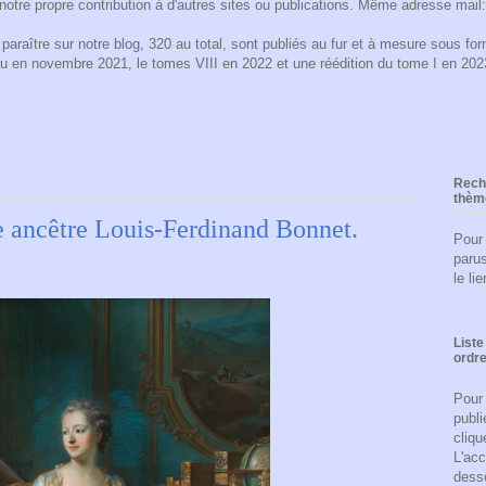
notre propre contribution à d'autres sites ou publications. Même adresse mail
araître sur notre blog, 320 au total, sont publiés au fur et à mesure sous form
ru en novembre 2021, le tomes VIII en 2022 et une réédition du tome I en 2
Reche
thèm
 ancêtre Louis-Ferdinand Bonnet.
Pour
parus
le li
Liste
ordre
Pour 
publi
cliqu
L'acc
dess