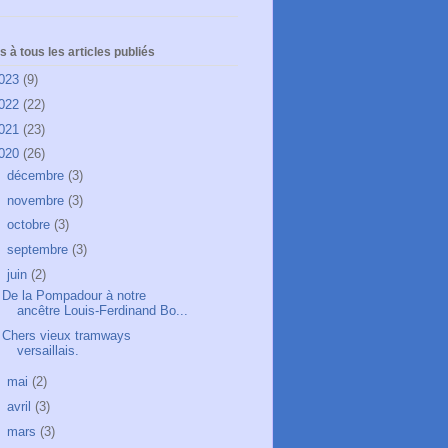
 à tous les articles publiés
023
(9)
022
(22)
021
(23)
020
(26)
►
décembre
(3)
►
novembre
(3)
►
octobre
(3)
►
septembre
(3)
▼
juin
(2)
De la Pompadour à notre
ancêtre Louis-Ferdinand Bo...
Chers vieux tramways
versaillais.
►
mai
(2)
►
avril
(3)
►
mars
(3)