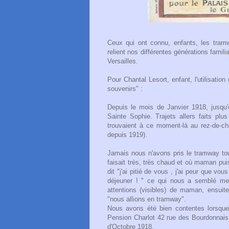
Ceux qui ont connu, enfants, les tramw
relient nos différentes générations famili
Versailles.
Pour Chantal Lesort, enfant, l'utilisatio
souvenirs" :
Depuis le mois de Janvier 1918, jusqu'
Sainte Sophie. Trajets allers faits pl
trouvaient à ce moment-là au rez-de-ch
depuis 1919).
Jamais nous n'avons pris le tramway touj
faisait très, très chaud et où maman pu
dit "j'ai pitié de vous , j'ai peur que vo
déjeuner ! " ce qui nous a semblé mer
attentions (visibles) de maman, ensuit
"nous allions en tramway".
Nous avons été bien contentes lorsque n
Pension Charlot 42 rue des Bourdonnais,
d'Octobre 1918.