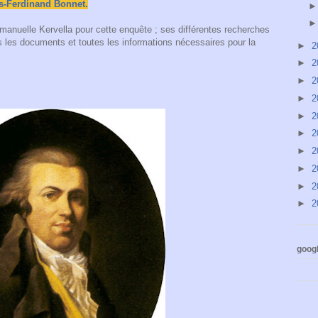
s-Ferdinand Bonnet.
nuelle Kervella pour cette enquête ; ses différentes recherches
us les documents et toutes les informations nécessaires pour la
►
2
►
2
►
2
►
2
►
2
►
2
►
2
►
2
►
2
►
2
googl