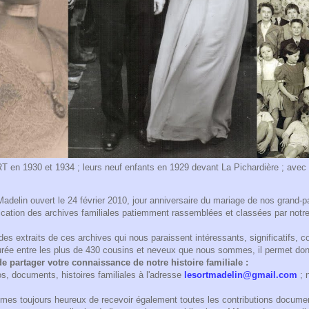
n 1930 et 1934 ; leurs neuf enfants en 1929 devant La Pichardière ; avec le
Madelin ouvert le 24 février 2010, jour anniversaire du mariage de nos grand-
lication des archives familiales patiemment rassemblées et classées par notr
des extraits de ces archives qui nous paraissent intéressants, significatifs,
durée entre les plus de 430 cousins et neveux que nous sommes, il permet do
e partager votre connaissance de notre histoire familiale :
s, documents, histoires familiales à l'adresse
lesortmadelin@gmail.com
; 
mes toujours heureux de recevoir également toutes les contributions documen