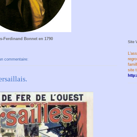
s-Ferdinand Bonnet en 1790
Site 
L'ass
regr
un commentaire:
famil
site 
http:
saillais.