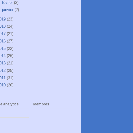
►
février
(2)
►
janvier
(2)
019
(23)
018
(24)
017
(21)
016
(27)
015
(22)
014
(26)
013
(21)
012
(25)
011
(31)
010
(26)
e analytics
Membres