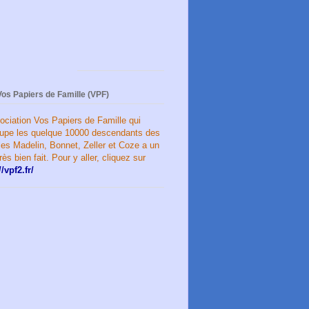
Vos Papiers de Famille (VPF)
ociation Vos Papiers de Famille qui
oupe les quelque 10000 descendants des
les Madelin, Bonnet, Zeller et Coze a un
très bien fait. Pour y aller, cliquez sur
//vpf2.fr/