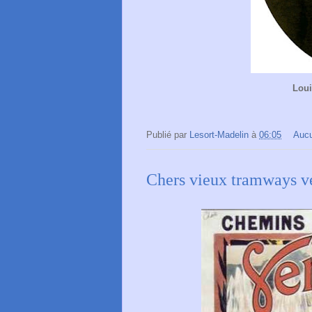
Loui
Publié par
Lesort-Madelin
à
06:05
Auc
Chers vieux tramways ver