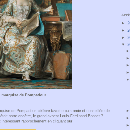
Accès
►
2
►
2
►
2
▼
2
a marquise de Pompadour
arquise de Pompadour, célèbre favorite puis amie et conseillère de 
était notre ancêtre, le grand avocat Louis-Ferdinand Bonnet ?
t intéressant rapprochement en cliquant sur :