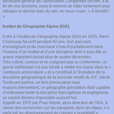
secrétaire général de l'association. Longtemps encore, à la
fin de nos réunions, nous le verrons se hâter lentement pour
rattraper le dernier train du soir, en nous criant : « À bientôt !
»
Institut de Géographie Alpine (IGA)
Entré à l’Institut de Géographie Alpine (IGA) en 1970, Henri
Chamussy fut actif pendant 40 ans. Son parcours
d’enseignant et de chercheur s’inscrit parfaitement dans
l’histoire d’un Institut et d’une discipline dont il aura été un
acteur important durant plus de quatre décennies.
Très cultivé, curieux et ne craignant pas la controverse, ce
grand intellectuel n’a pas hésité à mettre les mains dans le «
cambouis universitaire » et a contribué à l’évolution de la
discipline géographique de la seconde moitié du XX° siècle.
Tonitruant parfois, un brin provocateur mais
toujours bienveillant, ce géographe grenoblois était capable
d’embrasser toute la discipline francophone et anglophone,
un exploit devenu impossible aujourd’hui.
Appelé en 1970 par Paul Veyret, alors directeur de l’IGA, à
mener des recherches sur les transports dans les Alpes, il a
participé au développement du courant « quantitatif ».