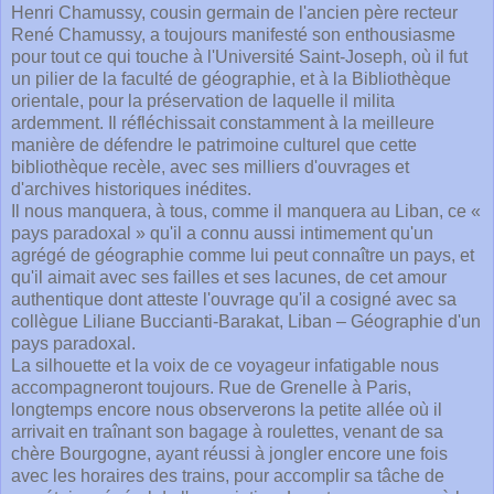
Henri Chamussy, cousin germain de l'ancien père recteur
René Chamussy, a toujours manifesté son enthousiasme
pour tout ce qui touche à l'Université Saint-Joseph, où il fut
un pilier de la faculté de géographie, et à la Bibliothèque
orientale, pour la préservation de laquelle il milita
ardemment. Il réfléchissait constamment à la meilleure
manière de défendre le patrimoine culturel que cette
bibliothèque recèle, avec ses milliers d'ouvrages et
d'archives historiques inédites.
Il nous manquera, à tous, comme il manquera au Liban, ce «
pays paradoxal » qu'il a connu aussi intimement qu'un
agrégé de géographie comme lui peut connaître un pays, et
qu'il aimait avec ses failles et ses lacunes, de cet amour
authentique dont atteste l'ouvrage qu'il a cosigné avec sa
collègue Liliane Buccianti-Barakat, Liban – Géographie d'un
pays paradoxal.
La silhouette et la voix de ce voyageur infatigable nous
accompagneront toujours. Rue de Grenelle à Paris,
longtemps encore nous observerons la petite allée où il
arrivait en traînant son bagage à roulettes, venant de sa
chère Bourgogne, ayant réussi à jongler encore une fois
avec les horaires des trains, pour accomplir sa tâche de