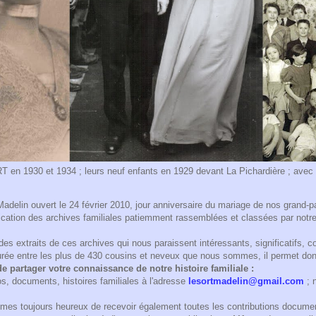
n 1930 et 1934 ; leurs neuf enfants en 1929 devant La Pichardière ; avec le
Madelin ouvert le 24 février 2010, jour anniversaire du mariage de nos grand-
lication des archives familiales patiemment rassemblées et classées par notr
des extraits de ces archives qui nous paraissent intéressants, significatifs,
durée entre les plus de 430 cousins et neveux que nous sommes, il permet do
e partager votre connaissance de notre histoire familiale :
s, documents, histoires familiales à l'adresse
lesortmadelin@gmail.com
; 
mes toujours heureux de recevoir également toutes les contributions documen