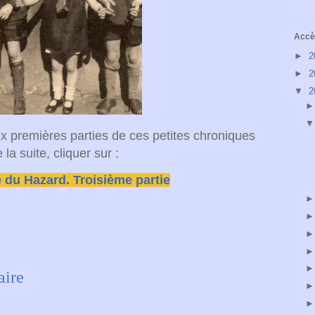
Accès
►
2
►
2
▼
2
x premières parties de ces petites chroniques
la suite, cliquer sur :
e du Hazard. Troisième partie
aire