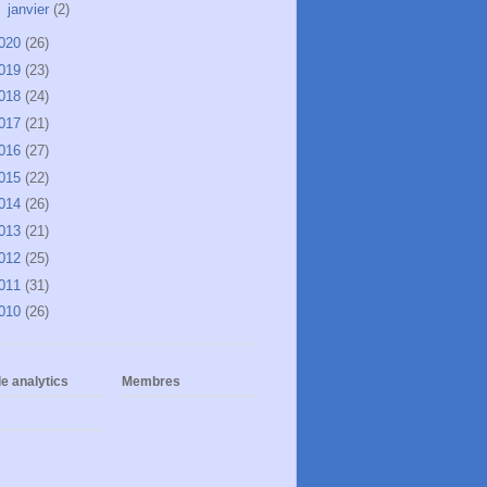
►
janvier
(2)
020
(26)
019
(23)
018
(24)
017
(21)
016
(27)
015
(22)
014
(26)
013
(21)
012
(25)
011
(31)
010
(26)
e analytics
Membres