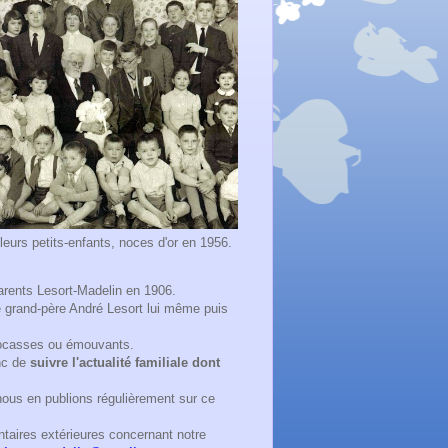
urs petits-enfants, noces d'or en 1956.
parents Lesort-Madelin en 1906.
e grand-père André Lesort lui même puis
 cocasses ou émouvants.
nc de
suivre l'actualité familiale dont
nous en publions régulièrement sur ce
taires extérieures concernant notre