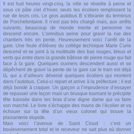
Il est huit heures vingt-cinq, la ville se réveille à peine et
sous ce pâle ciel d’hiver, seuls les écoliers remplissent la
rue de leurs cris. Le gros autobus B s’ébranle du terminus
de Porchefontaine. Il n’est pas très chargé mais, aux arrêts
suivants, beaucoup de monde monte et personne ne
descend encore. L’omnibus peine pour gravir la rue des
chantiers très en pente. Heureusement voici l’arrêt de la
gare. Une foule d'élèves du collège technique Marie Curie
descend et se joint à la multitude des bas rouges, bleus et
verts qui entre dans la grande bâtisse de pierre rouge qui fait
face à la gare. Quelques ouvriers descendent aussi et se
dépêchent de gravir la pente de la gare car le train est déjà
là, qui a d’ailleurs déversé quelques écoliers qui montent
dans l’autobus. Celui-ci repart et arrive à la préfecture ; il est
déjà bondé à craquer. Un garçon a l’imprudence d’essayer
de repasser une leçon mais un brusque tournant le précipite
tête baissée dans les bras d’une digne dame qui va faire
son marché. Le livre s’échappe des mains de l’écolier et va
échouer sur la tête d’un vieux colonel qui trouve la
plaisanterie stupide.
Mais voici l’avenue de Saint Cloud : c’est un
bouleversement total et le receveur ne sait plus où donner