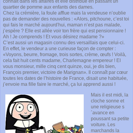
connaît dans les affaires et elle distribue en passant un
quartier de pomme aux enfants des dames.
Chez la crémière, la foule afflue mais la vendeuse n’oublie
pas de demander des nouvelles : «Alors, pitchoune, c’est toi
qui fais le marché aujourd'hui, maman n’est pas malade,
j’espère ? Elle est allée voir ton frère qui est pensionnaire !
Ah ! Je comprends ! Et vous désirez madame ?»
C’est aussi un magasin connu des versaillais que celui-ci.
En effet, le vendeur a une curieuse façon de compter :
«Voyons, beurre, fromage, trois sortes, crème, œufs ! Voilà,
cela fait huit cents madame, Charlemagne empereur ! El
vous monsieur, mille cinq cent quinze, oui, je dis bien,
François premier, victoire de Marignan». Il connaît par cœur
toutes les dates de l’histoire de France, disait une habituée,
j’envoie ma fille faire le marché, ça lui apprend aussi !
Mais il est midi, la 
cloche sonne et 
une religieuse s
´avance en 
poussant sa petite 
voiture. Les 
marchands la 