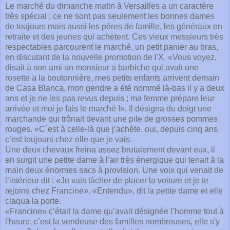
Le marché du dimanche matin à Versailles a un caractère
très spécial ; ce ne sont pas seulement les bonnes dames
de toujours mais aussi les pères de famille, les généraux en
retraite et des jeunes qui achètent. Ces vieux messieurs très
respectables parcourent le marché, un petit panier au bras,
en discutant de la nouvelle promotion de l'X. «Vous voyez,
disait à son ami un monsieur a barbiche qui avait une
rosette a la boutonnière, mes petits enfants arrivent demain
de Casa Blanca, mon gendre a été nommé là-bas il y a deux
ans et je ne les pas revus depuis ; ma femme prépare leur
arrivée et moi je fais le marché !». Il désigna du doigt une
marchande qui trônait devant une pile de grosses pommes
rouges. «C´est à celle-là que j’achète, oui, depuis cinq ans,
c’est toujours chez elle que je vais.
Une deux chevaux freina assez brutalement devant eux, il
en surgit une petite dame à l'air très énergique qui tenait à la
main deux énormes sacs à provision. Une voix qui venait de
l’intérieur dit : «Je vais tâcher de placer la voiture et je te
rejoins chez Francine». «Entendu», dit la petite dame et elle
claqua la porte.
«Francine» c’était la dame qu’avait désignée l’homme tout à
l'heure, c’est la vendeuse des familles nombreuses, elle s'y