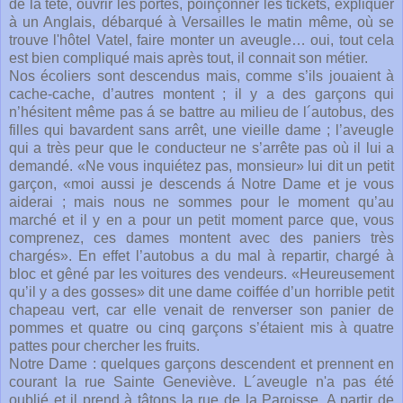
de la tête, ouvrir les portes, poinçonner les tickets, expliquer
à un Anglais, débarqué à Versailles le matin même, où se
trouve l'hôtel Vatel, faire monter un aveugle… oui, tout cela
est bien compliqué mais après tout, il connait son métier.
Nos écoliers sont descendus mais, comme s’ils jouaient à
cache-cache, d’autres montent ; il y a des garçons qui
n’hésitent même pas á se battre au milieu de l´autobus, des
filles qui bavardent sans arrêt, une vieille dame ; l’aveugle
qui a très peur que le conducteur ne s’arrête pas où il lui a
demandé. «Ne vous inquiétez pas, monsieur» lui dit un petit
garçon, «moi aussi je descends á Notre Dame et je vous
aiderai ; mais nous ne sommes pour le moment qu’au
marché et il y en a pour un petit moment parce que, vous
comprenez, ces dames montent avec des paniers très
chargés». En effet l’autobus a du mal à repartir, chargé à
bloc et gêné par les voitures des vendeurs. «Heureusement
qu’il y a des gosses» dit une dame coiffée d’un horrible petit
chapeau vert, car elle venait de renverser son panier de
pommes et quatre ou cinq garçons s’étaient mis à quatre
pattes pour chercher les fruits.
Notre Dame : quelques garçons descendent et prennent en
courant la rue Sainte Geneviève. L´aveugle n'a pas été
oublié et il prend à tâtons la rue de la Paroisse. A partir de